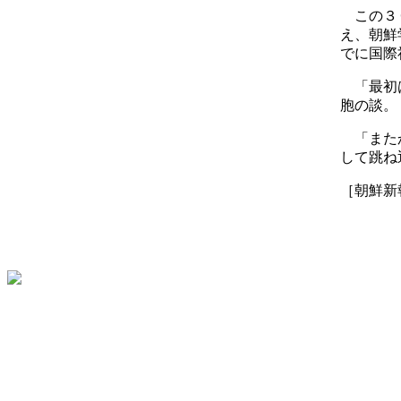
この３０
え、朝鮮
でに国際
「最初は
胞の談。
「またか
して跳ね
［朝鮮新報 