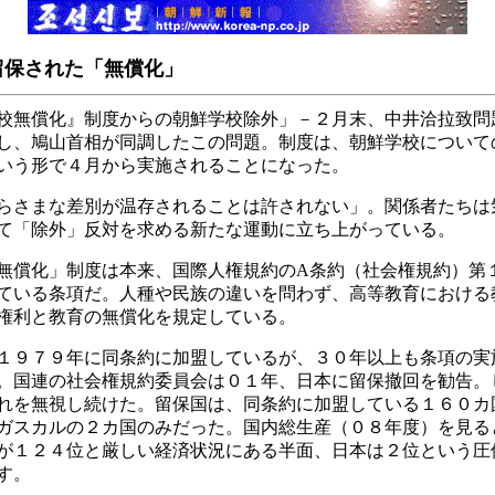
留保された「無償化」
無償化』制度からの朝鮮学校除外」－２月末、中井洽拉致問
し、鳩山首相が同調したこの問題。制度は、朝鮮学校について
いう形で４月から実施されることになった。
さまな差別が温存されることは許されない」。関係者たちは
て「除外」反対を求める新たな運動に立ち上がっている。
償化」制度は本来、国際人権規約のA条約（社会権規約）第
ている条項だ。人種や民族の違いを問わず、高等教育における
権利と教育の無償化を規定している。
９７９年に同条約に加盟しているが、３０年以上も条項の実
。国連の社会権規約委員会は０１年、日本に留保撤回を勧告。
れを無視し続けた。留保国は、同条約に加盟している１６０カ
ガスカルの２カ国のみだった。国内総生産（０８年度）を見る
が１２４位と厳しい経済状況にある半面、日本は２位という圧
す。