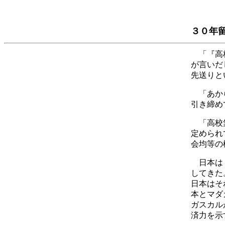
３０年
「『高校
が言いだ
先送りと
「あから
引き締め
「高校無
定められ
会均等の
日本は１
してきた
日本はそ
本とマダ
ガスカル
済力を示