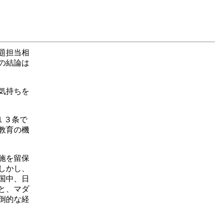
題担当相
の結論は
気持ちを
１３条で
教育の機
施を留保
しかし、
国中、日
と、マダ
倒的な経