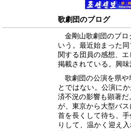
歌劇団のブログ
金剛山歌劇団のブロ
いう。最近始まった同
関する団員の感想、エ
掲載されている。興味
歌劇団の公演を県や
とではない。公演にか
済不況の影響も顕著だ
が、東京から大型バス
首を長くして待ち、手
りして、温かく迎え入