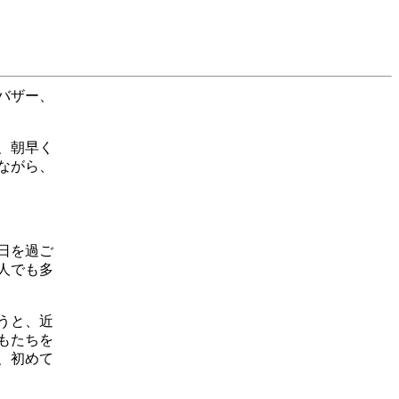
バザー、
、朝早く
ながら、
日を過ご
人でも多
うと、近
もたちを
、初めて