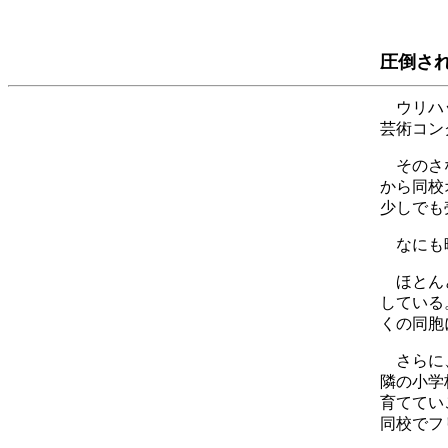
圧倒さ
ウリハッ
芸術コン
そのさな
から同校
少しでも
なにも暇
ほとんど
している
くの同胞
さらに、
隣の小学
育ててい
同校でフ