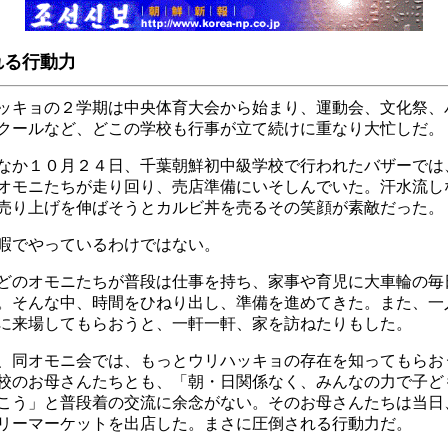
れる行動力
キョの２学期は中央体育大会から始まり、運動会、文化祭、
クールなど、どこの学校も行事が立て続けに重なり大忙しだ。
か１０月２４日、千葉朝鮮初中級学校で行われたバザーでは
オモニたちが走り回り、売店準備にいそしんでいた。汗水流し
売り上げを伸ばそうとカルビ丼を売るその笑顔が素敵だった。
でやっているわけではない。
のオモニたちが普段は仕事を持ち、家事や育児に大車輪の毎
。そんな中、時間をひねり出し、準備を進めてきた。また、一
に来場してもらおうと、一軒一軒、家を訪ねたりもした。
同オモニ会では、もっとウリハッキョの存在を知ってもらお
校のお母さんたちとも、「朝・日関係なく、みんなの力で子ど
こう」と普段着の交流に余念がない。そのお母さんたちは当日
リーマーケットを出店した。まさに圧倒される行動力だ。