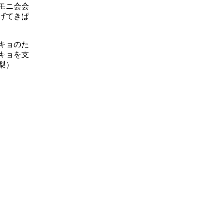
モニ会会
げてきぱ
キョのた
キョを支
梨）