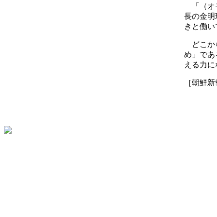
「（オモ
長の金明
きと働い
どこから
め」であ
える力に
［朝鮮新報 