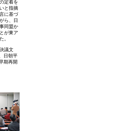
の定着を
いと指摘
言に基づ
がら、日
事同盟か
とが東ア
た。
決議文
、日朝平
早期再開