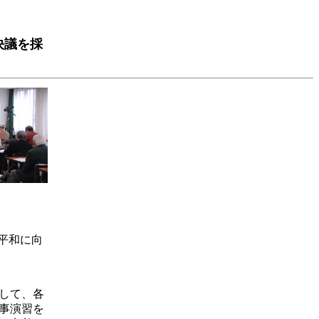
決議を採
平和に向
して、各
事演習を