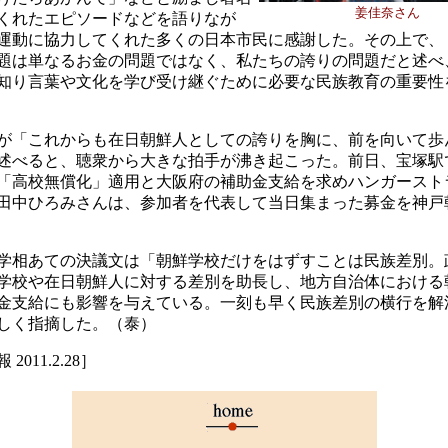
姜佳奈さん
くれたエピソードなどを語りなが
運動に協力してくれた多くの日本市民に感謝した。その上で、
題は単なるお金の問題ではなく、私たちの誇りの問題だと述べ
知り言葉や文化を学び受け継ぐために必要な民族教育の重要性
が「これからも在日朝鮮人としての誇りを胸に、前を向いて歩
述べると、聴衆から大きな拍手が沸き起こった。前日、宝塚駅
「高校無償化」適用と大阪府の補助金支給を求めハンガースト
田中ひろみさんは、参加者を代表して当日集まった募金を神戸
学相あての決議文は「朝鮮学校だけをはずすことは民族差別。
学校や在日朝鮮人に対する差別を助長し、地方自治体における
金支給にも影響を与えている。一刻も早く民族差別の横行を解
しく指摘した。（泰）
2011.2.28］