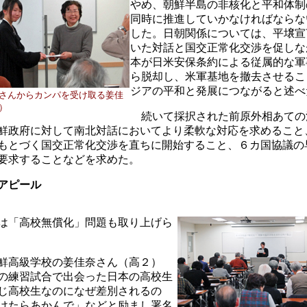
やめ、朝鮮半島の非核化と平和体制
同時に推進していかなければならな
した。日朝関係については、平壌宣
いた対話と国交正常化交渉を促しな
本が日米安保条約による従属的な軍
ら脱却し、米軍基地を撤去させるこ
ジアの平和と発展につながると述べ
さんからカンパを受け取る姜佳
）
続いて採択された前原外相あての
鮮政府に対して南北対話においてより柔軟な対応を求めること
もとづく国交正常化交渉を直ちに開始すること、
６
カ国協議の
要求することなどを求めた。
アピール
は「高校無償化」問題も取り上げら
鮮高級学校の姜佳奈さん（高２）
の練習試合で出会った日本の高校生
じ高校生なのになぜ差別されるの
けたらあかんで」などと励まし署名