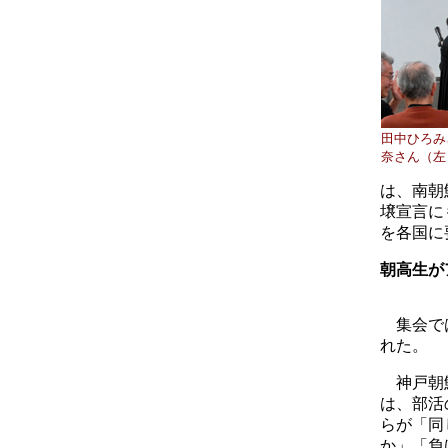
田中ひろみ
奈さん（左
は、南朝
壌宣言に
を各国に
朝高生が
集会で
れた。
神戸朝
は、部活
らが「同
か」「負