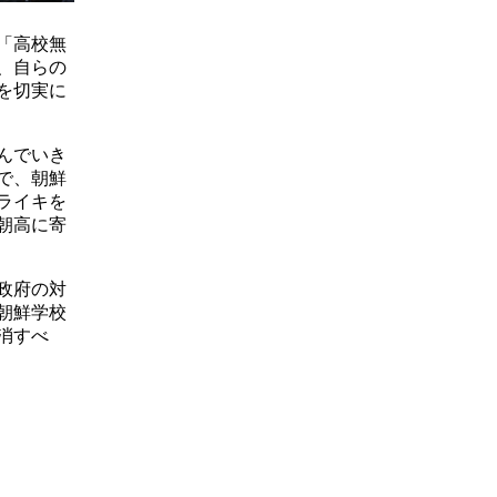
「高校無
、自らの
を切実に
んでいき
で、朝鮮
ライキを
朝高に寄
政府の対
朝鮮学校
消すべ