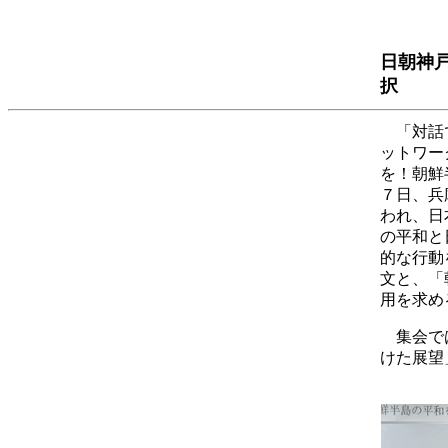
日朝神
択
「対話
ットワー
を！朝鮮
７
日、兵
われ、日
の平和と
的な行動
文と、「
用を求め
集会で
けた展望