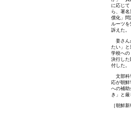
に応じて
ら、署名
償化」問
ルーツを
訴えた。
姜さん
たい」と
学校への
決行した
付した。
文部科
応が朝鮮
への補助
き」と厳
［朝鮮新報 