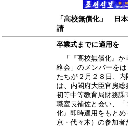
「
高校無償化
」
日本
請
卒業式までに適用を
「『高校無償化』か
絡会」のメンバーをは
たちが２月
２８
日、内
は、内閣府大臣官房総
初等中等教育局財務課
職室長補佐と会い、「
化』即時適用をもとめ
京・代々木）の参加者