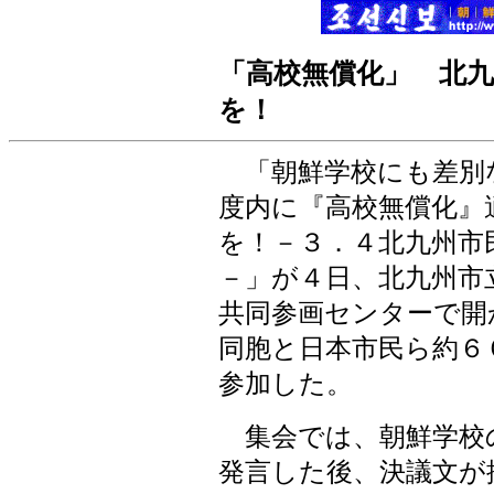
「高校無償化」 北
を！
「朝鮮学校にも差別
度内に『高校無償化』
を！－３．４北九州市
－」が４日、北九州市
共同参画センターで開
同胞と日本市民ら約６
参加した。
集会では、朝鮮学校
発言した後、決議文が