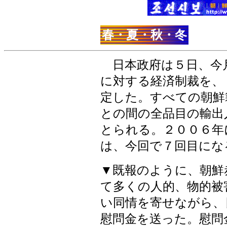
春・夏・秋・冬
日本政府は５日、今
に対する経済制裁を、
定した。すべての朝鮮
との間の全品目の輸出
とられる。２００６年
は、今回で７回目にな
▼既報のように、朝鮮
て多くの人的、物的被
い同情を寄せながら、
慰問金を送った。慰問