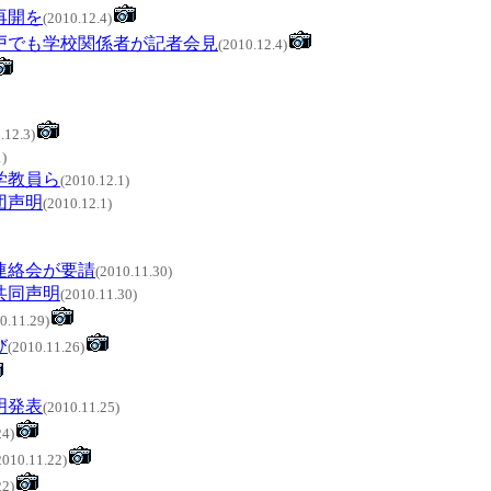
再開を
(2010.12.4)
戸でも学校関係者が記者会見
(2010.12.4)
.12.3)
1)
学教員ら
(2010.12.1)
団声明
(2010.12.1)
連絡会が要請
(2010.11.30)
共同声明
(2010.11.30)
0.11.29)
び
(2010.11.26)
明発表
(2010.11.25)
24)
2010.11.22)
22)