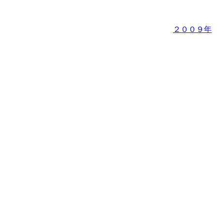
２００９年